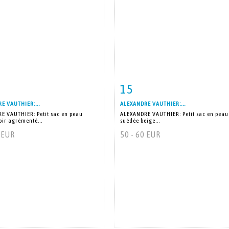
15
 détaillée
Zoom
Fiche détaillée
Zoo
E VAUTHIER:...
ALEXANDRE VAUTHIER:...
E VAUTHIER: Petit sac en peau
ALEXANDRE VAUTHIER: Petit sac en peau
ir agrémenté...
suédée beige...
0 EUR
50 - 60 EUR