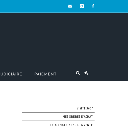
contact@mw-
instagram
facebook
encheres.com
JUDICIAIRE
PAIEMENT
VISITE 360°
MES ORDRES D'ACHAT
INFORMATIONS SUR LA VENTE