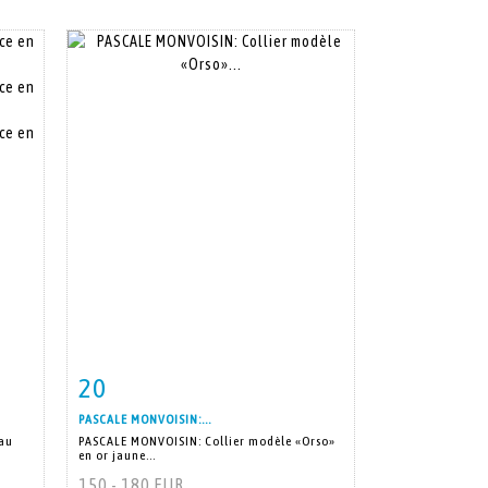
20
m
Fiche détaillée
Zoom
PASCALE MONVOISIN:...
eau
PASCALE MONVOISIN: Collier modèle «Orso»
en or jaune...
150 - 180 EUR