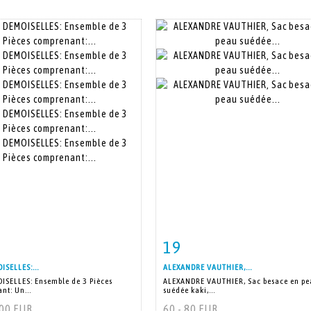
19
 détaillée
Zoom
Fiche détaillée
Zoo
ISELLES:...
ALEXANDRE VAUTHIER,...
ISELLES: Ensemble de 3 Pièces
ALEXANDRE VAUTHIER, Sac besace en p
nt: Un...
suédée kaki,...
200 EUR
60 - 80 EUR