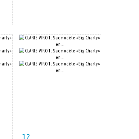
12
m
Fiche détaillée
Zoom