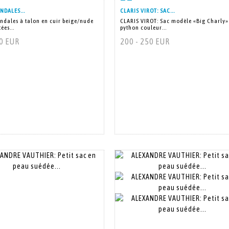
NDALES...
CLARIS VIROT: SAC...
ndales à talon en cuir beige/nude
CLARIS VIROT: Sac modèle «Big Charly»
ées...
python couleur...
00 EUR
200 - 250 EUR