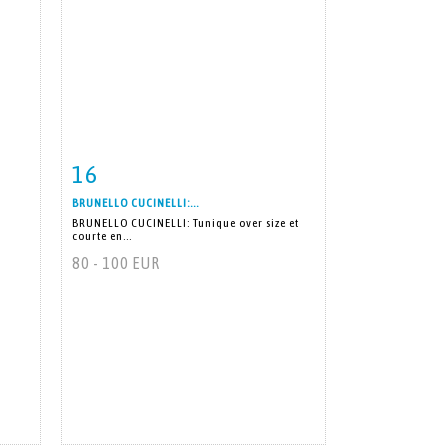
16
m
Fiche détaillée
Zoom
BRUNELLO CUCINELLI:...
BRUNELLO CUCINELLI: Tunique over size et
courte en...
80 - 100 EUR