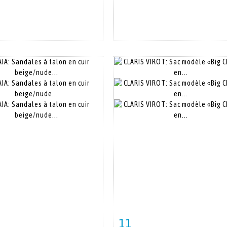
11
 détaillée
Zoom
Fiche détaillée
Zoo