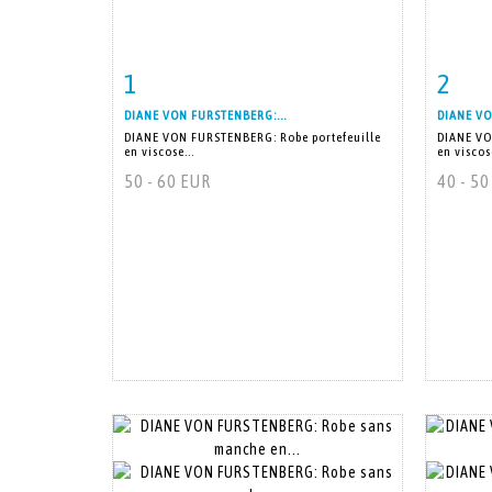
1
2
Fiche détaillée
Zoom
Fiche
DIANE VON FURSTENBERG:...
DIANE VO
DIANE VON FURSTENBERG: Robe portefeuille
DIANE VO
en viscose...
en viscose
50 - 60 EUR
40 - 5