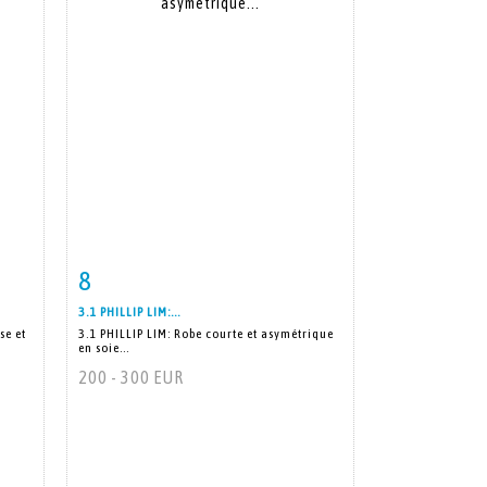
8
m
Fiche détaillée
Zoom
3.1 PHILLIP LIM:...
se et
3.1 PHILLIP LIM: Robe courte et asymétrique
en soie...
200 - 300 EUR