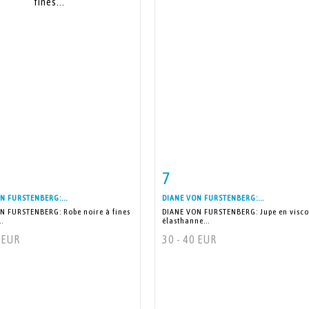
7
 détaillée
Zoom
Fiche détaillée
Zoo
N FURSTENBERG:...
DIANE VON FURSTENBERG:...
N FURSTENBERG: Robe noire à fines
DIANE VON FURSTENBERG: Jupe en visco
..
élasthanne...
0 EUR
30 - 40 EUR