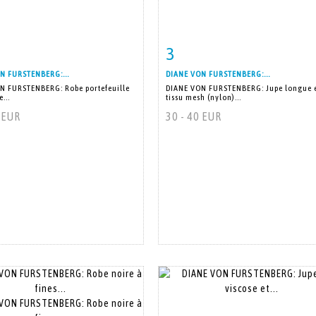
3
 détaillée
Zoom
Fiche détaillée
Zoo
N FURSTENBERG:...
DIANE VON FURSTENBERG:...
N FURSTENBERG: Robe portefeuille
DIANE VON FURSTENBERG: Jupe longue 
...
tissu mesh (nylon)...
0 EUR
30 - 40 EUR