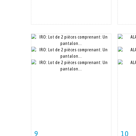
9
10
Fiche détaillée
Zoom
Fiche