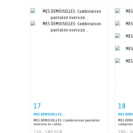
17
18
Fiche détaillée
Zoom
Fiche
MES DEMOISELLES:...
MES DEMO
MES DEMOISELLES: Combinaison pantalon
MES DEMO
oversize en coton...
comprena
150 - 180 EUR
180 - 