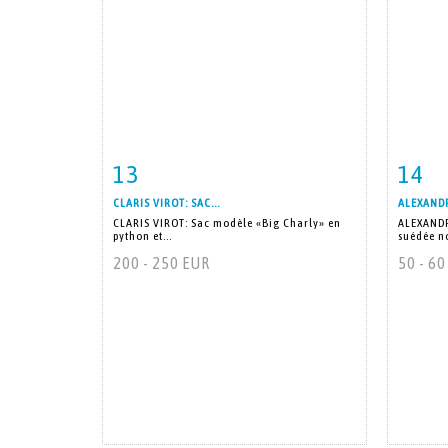
13
14
Fiche détaillée
Zoom
Fiche
CLARIS VIROT: SAC...
ALEXANDR
CLARIS VIROT: Sac modèle «Big Charly» en
ALEXANDR
python et...
suédée no
200 - 250 EUR
50 - 6