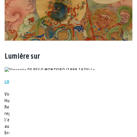
Lumière sur
LOT N° 15
Vincente DE REGO MONTEIRO (1899-1970) Le Charretier, 1925
Huile sur toile. Signée, datée et située en bas à droite « V. De
Rego-Monteiro-1925 Paris » 56 x 72 cm Bibliographie : - OEuvre
reproduite dans un article de presse rendant compte de
l’exposition « Les arts en Amérique Latine » à Recife en 1957,
auteur Géo-Charles (sera joint au tableau). Un Moderniste
brésilien Rego Monteiro appartient au mouvement moderniste