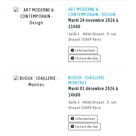
étrangeté ». De Rego Monteiro intègre ici aussi les novations
ART MODERNE &
de la peinture métaphysique européenne. Cette puissante
CONTEMPORAIN - DESIGN
image, très emblématique de l’art de Monteiro, synthétise
mardi 24 novembre 2026 à
l’alliance de la modernité plastique et de son héritage culturel
11h00
sud-américain.
Salle 1 - Hôtel Drouot , 9, rue
Drouot 75009 Paris
Informations
Inclure des lots
BIJOUX - JOAILLERIE -
MONTRES
mardi 01 décembre 2026 à
14h00
Salle 3 - Hôtel Drouot , 9, rue
Drouot 75009 Paris
Informations
Inclure des lots