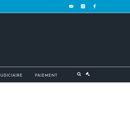
contact@mw-
instagram
facebook
encheres.com
JUDICIAIRE
PAIEMENT