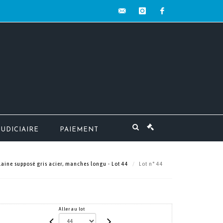
contact@mw-
instagram
facebook
encheres.com
JUDICIAIRE
PAIEMENT
aine supposé gris acier, manches longu - Lot 44
Lot n° 44
Aller au lot