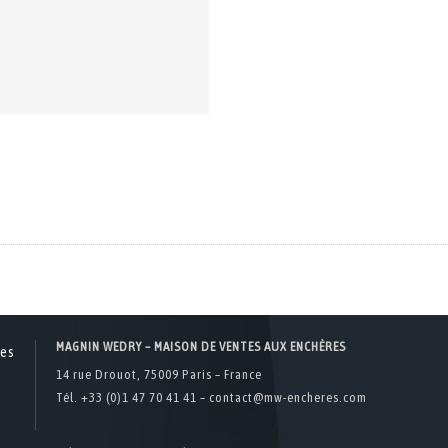
MAGNIN WEDRY – MAISON DE VENTES AUX ENCHÈRES
14 rue Drouot, 75009 Paris – France
Tél. +33 (0)1 47 70 41 41 –
contact@mw-encheres.com