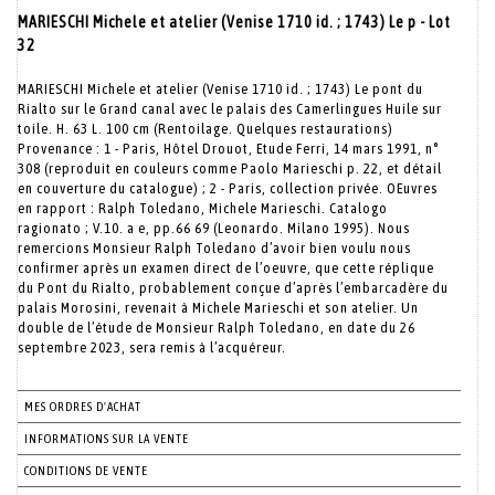
MARIESCHI Michele et atelier (Venise 1710 id. ; 1743) Le p - Lot
32
MARIESCHI Michele et atelier (Venise 1710 id. ; 1743) Le pont du
Rialto sur le Grand canal avec le palais des Camerlingues Huile sur
toile. H. 63 L. 100 cm (Rentoilage. Quelques restaurations)
Provenance : 1 - Paris, Hôtel Drouot, Etude Ferri, 14 mars 1991, n°
308 (reproduit en couleurs comme Paolo Marieschi p. 22, et détail
en couverture du catalogue) ; 2 - Paris, collection privée. OEuvres
en rapport : Ralph Toledano, Michele Marieschi. Catalogo
ragionato ; V.10. a e, pp.66 69 (Leonardo. Milano 1995). Nous
remercions Monsieur Ralph Toledano d’avoir bien voulu nous
confirmer après un examen direct de l’oeuvre, que cette réplique
du Pont du Rialto, probablement conçue d’après l’embarcadère du
palais Morosini, revenait à Michele Marieschi et son atelier. Un
double de l’étude de Monsieur Ralph Toledano, en date du 26
septembre 2023, sera remis à l’acquéreur.
MES ORDRES D'ACHAT
INFORMATIONS SUR LA VENTE
CONDITIONS DE VENTE