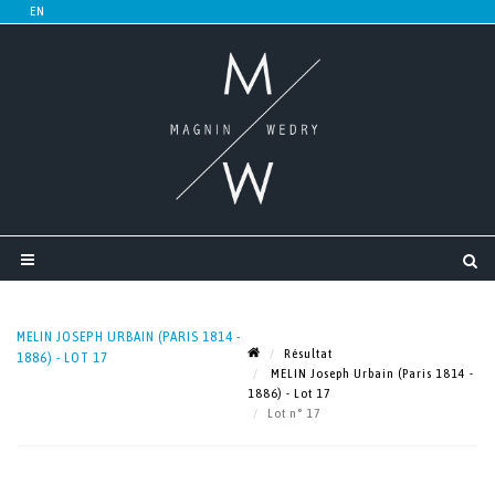
MELIN JOSEPH URBAIN (PARIS 1814 -
Résultat
1886) - LOT 17
MELIN Joseph Urbain (Paris 1814 -
1886) - Lot 17
Lot n° 17