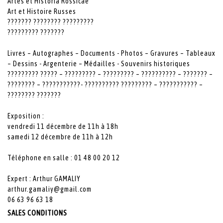
Artes et Historia Rossicae
Art et Histoire Russes
??????? ???????? ?????????
????????? ???????
Livres – Autographes – Documents - Photos – Gravures – Tableaux
– Dessins - Argenterie – Médailles - Souvenirs historiques
????????? ????? – ????????? – ????????? – ?????????? – ??????? –
???????? – ???????????- ?????????? ????????? – ??????????? –
???????? ???????
Exposition :
vendredi 11 décembre de 11h à 18h
samedi 12 décembre de 11h à 12h
Téléphone en salle : 01 48 00 20 12
Expert : Arthur GAMALIY
arthur.gamaliy@gmail.com
06 63 96 63 18
SALES CONDITIONS