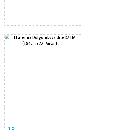
13
Item detail
Zoom