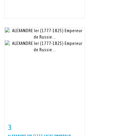
3
Item detail
Zoom