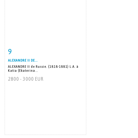
9
Item detail
Zoom
ALEXANDRE II DE...
ALEXANDRE II de Russie. (1818-1881) L.A. à
Katia (Ekaterina...
2800 - 3000 EUR