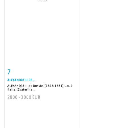
7
Item detail
Zoom
ALEXANDRE II DE...
ALEXANDRE II de Russie. (1818-1881) L.A. à
Katia (Ekaterina...
2800 - 3000 EUR