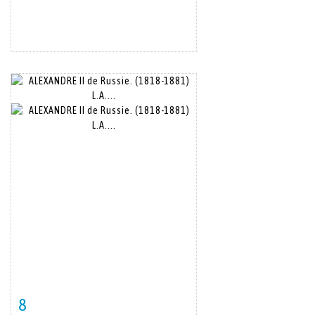
8
Item detail
Zoom