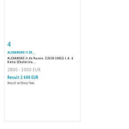
4
Item detail
Zoom
ALEXANDRE II DE...
ALEXANDRE II de Russie. (1818-1881) L.A. à
Katia (Ekaterina...
2800 - 3000 EUR
Result
2 600 EUR
Result without fees