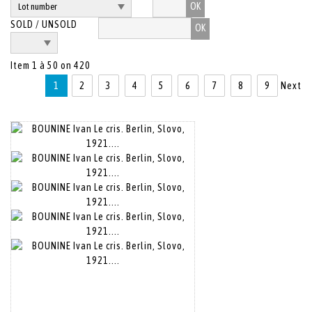
OK
SOLD / UNSOLD
Item 1 à 50 on 420
1
2
3
4
5
6
7
8
9
Next