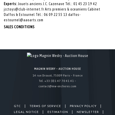
Experts:
Jouets anciens J.C. Cazenave Tél.: 01 45 23 19 42
jcctoys@club-internet.fr Arts premiers & oceaniens Cabinet
Daffos & Estournel Tél.: 06 09 22 55 13 daffos-
estournel@aaoarts.com
SALES CONDITIONS
MAGNIN WEDRY – AUCTION HOUSE
14 rue Drouot, 75009 Paris – France
Tel. +33 (0)1 47 70 41 41 –
contact@mw-encheres.com
|
|
|
GTC
TERMS OF SERVICE
PRIVACY POLICY
|
|
|
LEGAL NOTICE
ESTIMATION
NEWSLETTER