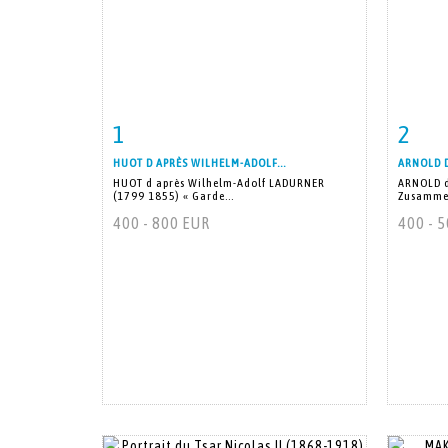
1
2
Fiche détaillée
Zoom
Fiche
HUOT D APRÈS WILHELM-ADOLF...
ARNOLD D
HUOT d après Wilhelm-Adolf LADURNER
ARNOLD d
(1799 1855) « Garde...
Zusammen
400 - 800 EUR
400 - 