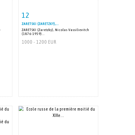
12
m
Fiche détaillée
Zoom
ZARETSKI (ZARETZKY),...
-
ZARETSKI (Zaretzky), Nicolas Vassilievitch
(1876-1959)...
1000 - 1200 EUR