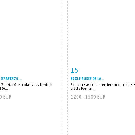
15
 détaillée
Zoom
Fiche détaillée
Zoo
(ZARETZKY),...
ECOLE RUSSE DE LA...
(Zaretzky), Nicolas Vassilievitch
Ecole russe de la première moitié du XI
9)...
siècle Portrait...
20 EUR
1200 - 1500 EUR