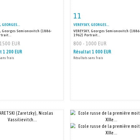
11
 détaillée
Zoom
Fiche détaillée
Zoo
, GEORGES...
VEREYSKY, GEORGES...
, Georges Semionovitch (1886-
VEREYSKY, Georges Semionovitch (1886
trait...
1962) Portrait...
 1500 EUR
800 - 1000 EUR
at
1 200 EUR
Résultat
1 000 EUR
sans frais
Résultats sans frais