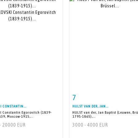
7
 détaillée
Zoom
Fiche détaillée
Zoo
 CONSTANTIN...
HULST VAN DER, JAN...
 Constantin Egorovitch (1839-
HULST van der, Jan Baptist (Leuwen, Brü
839, Moscow-1915,...
1795-1865),...
- 20000 EUR
3000 - 4000 EUR