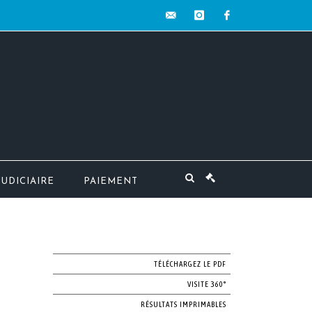
contact@mw-
instagram
facebook
encheres.com
JUDICIAIRE
PAIEMENT
TÉLÉCHARGEZ LE PDF
VISITE 360°
RÉSULTATS IMPRIMABLES