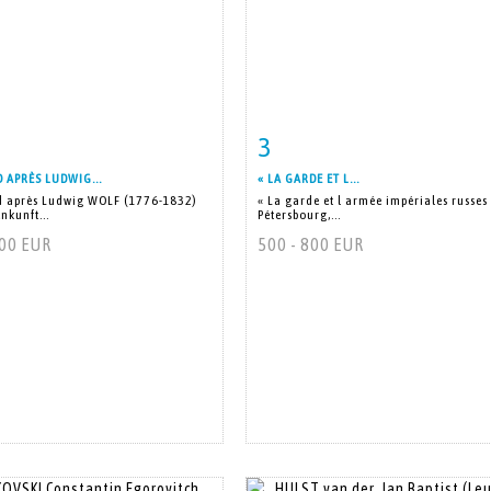
3
 détaillée
Zoom
Fiche détaillée
Zoo
 APRÈS LUDWIG...
« LA GARDE ET L...
 après Ludwig WOLF (1776-1832)
« La garde et l armée impériales russes 
kunft...
Pétersbourg,...
500 EUR
500 - 800 EUR