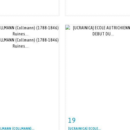
19
 détaillée
Zoom
Fiche détaillée
Zoo
LMANN (COLLMANN)...
[UCRAINICA] ECOLE...