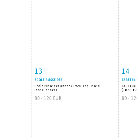
13
14
Fiche détaillée
Zoom
Fiche
ECOLE RUSSE DES...
ZARETSKI 
Ecole russe des années 1920. Esquisse d
ZARETSKI 
icône, années...
(1876-195
80 - 120 EUR
80 - 1