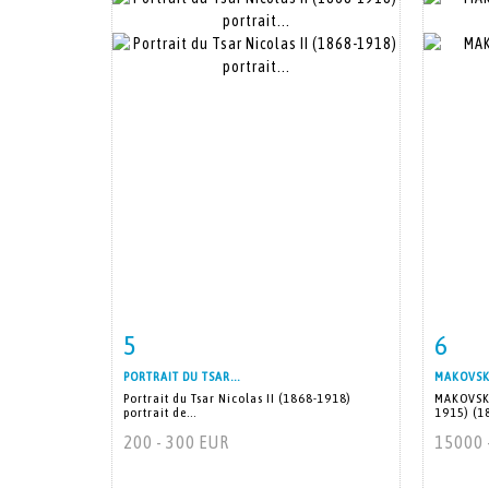
5
6
Fiche détaillée
Zoom
Fiche
PORTRAIT DU TSAR...
MAKOVSKI
Portrait du Tsar Nicolas II (1868-1918)
MAKOVSKI
portrait de...
1915) (1
200 - 300 EUR
15000 