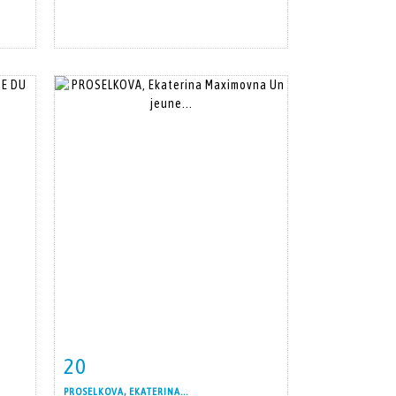
20
m
Fiche détaillée
Zoom
PROSELKOVA, EKATERINA...