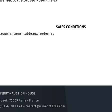
chelieu, 9, rue Drouot 75009 Paris
SALES CONDITIONS
ableaux anciens, tableaux modernes
WEDRY – AUCTION HOUSE
rouot, 75009 Paris – France
(0)1 47 70 41 41 –
contact@mw-encheres.com