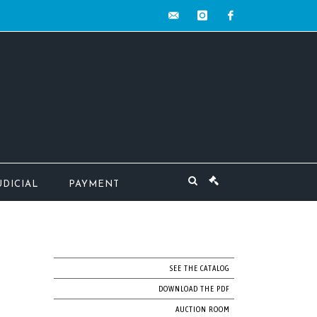
contact@mw-
instagram
facebook
encheres.com
UDICIAL
PAYMENT
SEE THE CATALOG
DOWNLOAD THE PDF
AUCTION ROOM