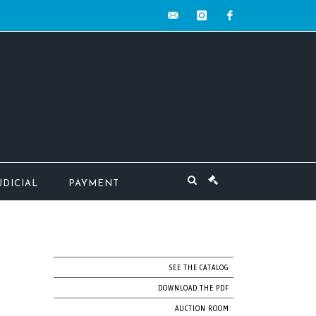
contact@mw-
instagram
facebook
encheres.com
UDICIAL
PAYMENT
SEE THE CATALOG
DOWNLOAD THE PDF
AUCTION ROOM