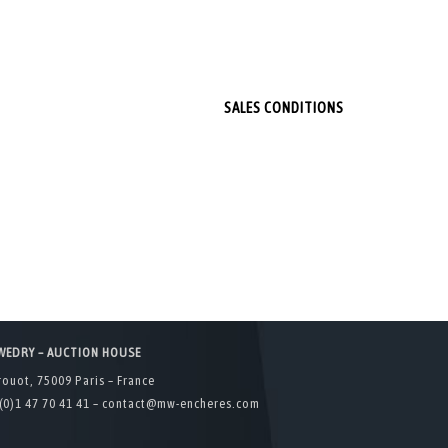
SALES CONDITIONS
WEDRY – AUCTION HOUSE
rouot, 75009 Paris – France
(0)1 47 70 41 41 –
contact@mw-encheres.com