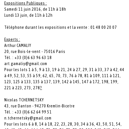
Expositions Publiques :
Samedi 11 juin 2016, de 11h à 18h
Lundi 13 juin, de 11h à 12h
Téléphone durant les expositions et la vente : 01 48 00 20 07
Experts :
Arthur CAMALIY
20, rue Bois-le-vent - 75016 Paris
Tél. : +33 (0)6 63 96 63 18
art.gamaliy@gmail.com
Pour les lots 1 à 5, 9 à 13, 19 à 21, 24 à 27, 29, 31 à 33, 37 à 42, 44
à 49, 52, 53, 55 à 59, 62, 65, 70, 73, 76 à 78, 81 à 109, 111 à 121,
123, 125 à 133, 135 à 137, 139, 142 à 145, 147 à 172, 198, 199,
221 à 223, 273, 278
?
Nicolas TCHERNETSKY
43, rue Danton - 94270 Kremlin-Bicetre
Tél. : +33 (0)6 62 64 99 51
n.tchernetsky@gmail.com
Pour les lots 6 à 8, 14 à 18, 22, 23, 28, 30, 34 à 36, 43, 50, 51, 54,