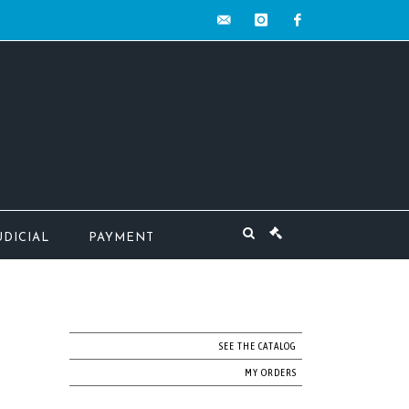
contact@mw-
instagram
facebook
encheres.com
UDICIAL
PAYMENT
SEE THE CATALOG
MY ORDERS