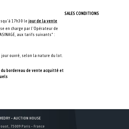
SALES CONDITIONS
jusqu’à 17h30 le
jour de la vente
rise en charge par l’Opérateur de
INAGE, aux tarifs suivants* :
 jour ouvré, selon la nature du lot.
n du bordereau de vente acquitté et
tuels
WEDRY – AUCTION HOUSE
rouot, 75009 Paris – France