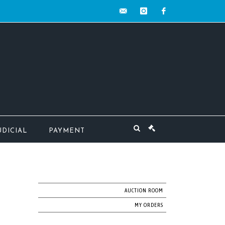
contact@mw-
instagram
facebook
encheres.com
UDICIAL
PAYMENT
AUCTION ROOM
MY ORDERS