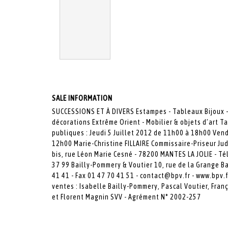
SALE INFORMATION
SUCCESSIONS ET À DIVERS Estampes - Tableaux Bijoux 
décorations Extrême Orient - Mobilier & objets d’art Ta
publiques : Jeudi 5 Juillet 2012 de 11h00 à 18h00 Vend
12h00 Marie-Christine FILLAIRE Commissaire-Priseur Ju
bis, rue Léon Marie Cesné - 78200 MANTES LA JOLIE - Tél.
37 99 Bailly-Pommery & Voutier 10, rue de la Grange Ba
41 41 - Fax 01 47 70 41 51 - contact@bpv.fr - www.bpv.f
ventes : Isabelle Bailly-Pommery, Pascal Voutier, Fra
et Florent Magnin SVV - Agrément N° 2002-257