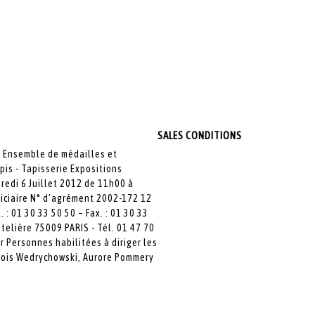
SALES CONDITIONS
- Ensemble de médailles et
pis - Tapisserie Expositions
redi 6 Juillet 2012 de 11h00 à
diciaire N° d’agrément 2002-172 12
 : 01 30 33 50 50 – Fax. : 01 30 33
telière 75009 PARIS - Tél. 01 47 70
r Personnes habilitées à diriger les
nçois Wedrychowski, Aurore Pommery