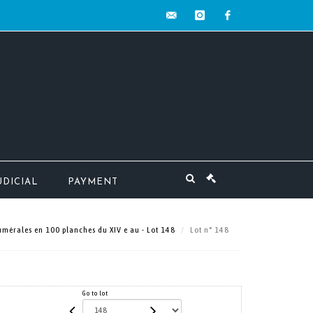
contact@mw-
instagram
facebook
encheres.com
UDICIAL
PAYMENT
umérales en 100 planches du XIV e au - Lot 148
Lot n° 148
Go to lot