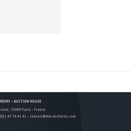
WEDRY – AUCTION HOUSE
rouot, 75009 Paris – France
(0)1 47 70 41 41 –
contact@mw-encheres.com