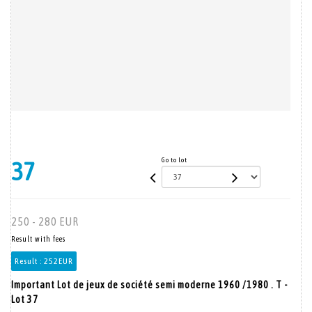
Go to lot
37
250 - 280 EUR
Result with fees
Result :
252EUR
Important Lot de jeux de société semi moderne 1960 /1980 . T -
Lot 37