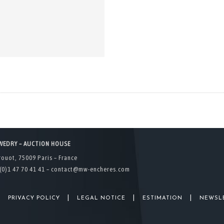
WEDRY – AUCTION HOUSE
rouot, 75009 Paris – France
(0)1 47 70 41 41 –
contact@mw-encheres.com
|
|
|
|
PRIVACY POLICY
LEGAL NOTICE
ESTIMATION
NEWSL