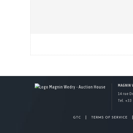
MAGNIN 
14 rue D
Tel. +33 
|
GTC
TERMS OF SERVICE