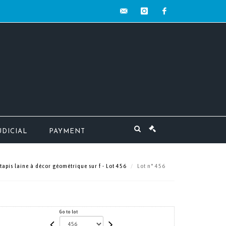
contact@mw-
instagram
facebook
encheres.com
UDICIAL
PAYMENT
apis laine à décor géométrique sur f - Lot 456
Lot n° 456
Go to lot