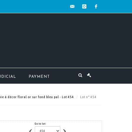
contact@mw-
instagram
facebook
encheres.com
UDICIAL
PAYMENT
e à décor floral or sur fond bleu pal - Lot 454
Lot n° 454
Go to lot