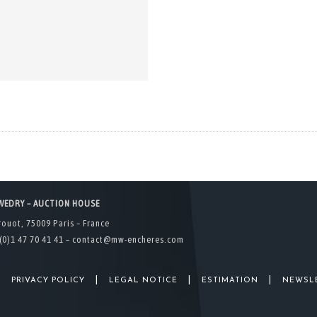
WEDRY – AUCTION HOUSE
rouot, 75009 Paris – France
(0)1 47 70 41 41 –
contact@mw-encheres.com
|
|
|
|
PRIVACY POLICY
LEGAL NOTICE
ESTIMATION
NEWSL