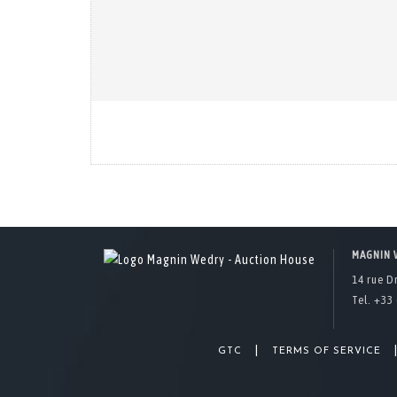
MAGNIN 
14 rue D
Tel. +33 
|
GTC
TERMS OF SERVICE