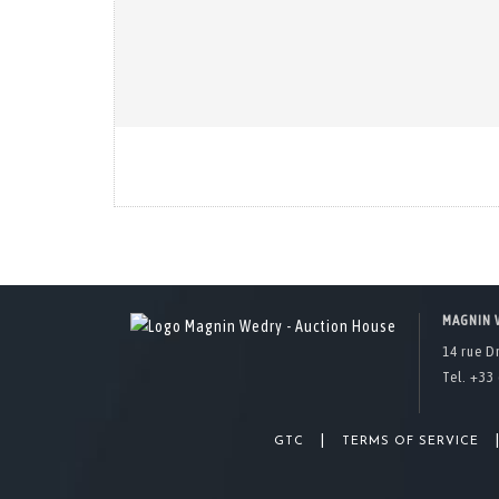
MAGNIN 
14 rue D
Tel. +33 
|
GTC
TERMS OF SERVICE