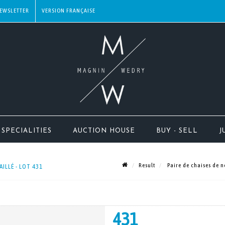
EWSLETTER
SPECIALITIES
AUCTION HOUSE
BUY - SELL
J
Result
Paire de chaises de no
ILLÉ - LOT 431
431