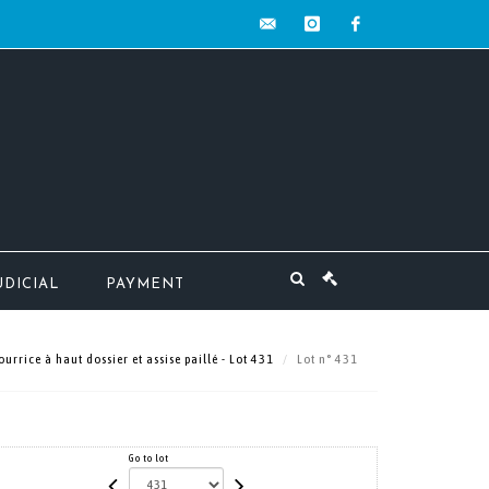
contact@mw-
instagram
facebook
encheres.com
UDICIAL
PAYMENT
urrice à haut dossier et assise paillé - Lot 431
Lot n° 431
Go to lot