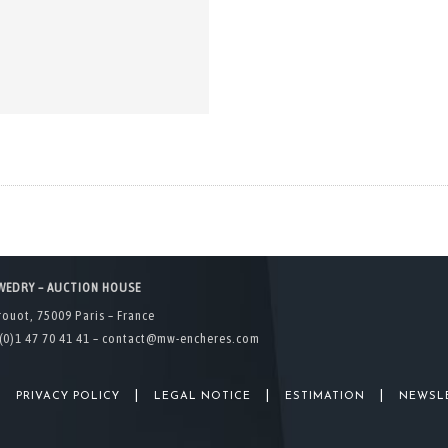
WEDRY – AUCTION HOUSE
rouot, 75009 Paris – France
(0)1 47 70 41 41 –
contact@mw-encheres.com
|
|
|
|
PRIVACY POLICY
LEGAL NOTICE
ESTIMATION
NEWSL