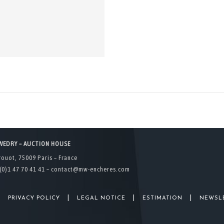
WEDRY – AUCTION HOUSE
rouot, 75009 Paris – France
(0)1 47 70 41 41 –
contact@mw-encheres.com
|
|
|
|
PRIVACY POLICY
LEGAL NOTICE
ESTIMATION
NEWSL