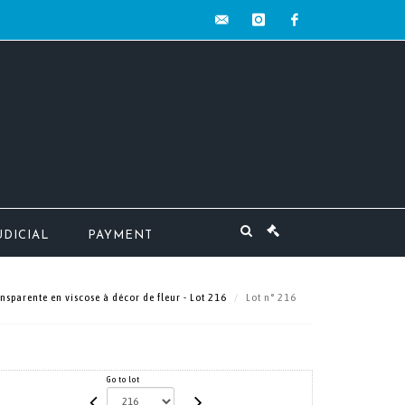
contact@mw-
instagram
facebook
encheres.com
UDICIAL
PAYMENT
sparente en viscose à décor de fleur - Lot 216
Lot n° 216
Go to lot