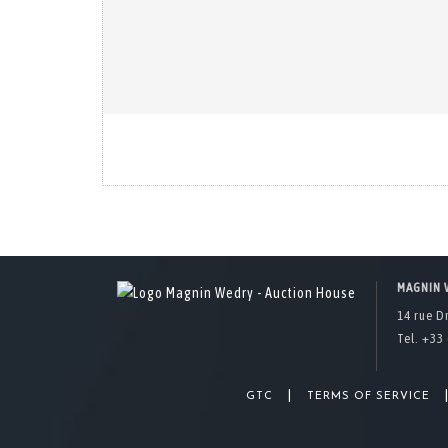
MAGNIN 
14 rue D
Tel. +33 
|
GTC
TERMS OF SERVICE