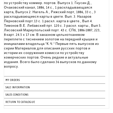
по устройству коммер. портов. Выпуск 1. Гнусин Д.,
Очаковский канал, 1886, 14 с., 1 раскладывающаяся
карта, Выпуск 2. Нагель А., Рижский порт, 1886, 33 с., 3
раскладывающиеся карты в цвете. Вып. 3. Назаров
Перновский порт.13 с. 1 раскл. карта в цвете., Вып 4.
Тимонов В.Е. Либавский прт. 120 с. 3 раскл. карты., Вып 5.
Лисовский Мариупольский порт. 43 с. СПб, 1886-1887, 223,
8 карт. 24.5 х 17 см. В заказном цельнотканевом
переплете с тиснением золотом на передней крышке и
инициалами владельца "К.Ч." Первые пять выпусков из
серии Материалов для описания русских портов и
истории их сооружения комисси по устройству
комерческих портов. Очень редкие и актуальные
издания. Всего было сделано 36 выпусков по данному
вопросу.
MY ORDERS
SALE INFORMATION
SALES CONDITIONS
RETURN TO CATALOGUE