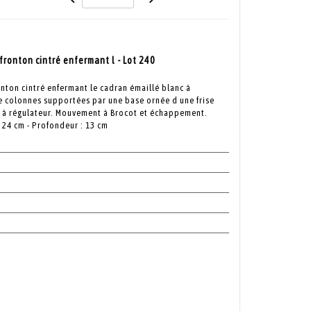
ronton cintré enfermant l - Lot 240
nton cintré enfermant le cadran émaillé blanc à
re colonnes supportées par une base ornée d une frise
er à régulateur. Mouvement à Brocot et échappement.
: 24 cm - Profondeur : 13 cm