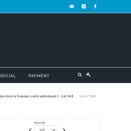
contact@mw-
instagram
facebook
encheres.com
UDICIAL
PAYMENT
ze doré à fronton cintré enfermant l - Lot 240
Lot n° 240
Go to lot