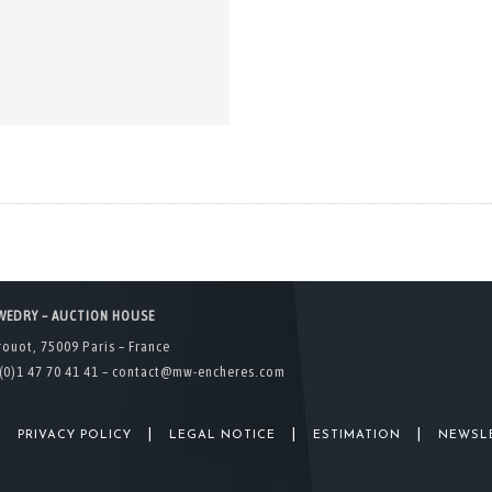
WEDRY – AUCTION HOUSE
rouot, 75009 Paris – France
(0)1 47 70 41 41 –
contact@mw-encheres.com
|
|
|
|
PRIVACY POLICY
LEGAL NOTICE
ESTIMATION
NEWSL