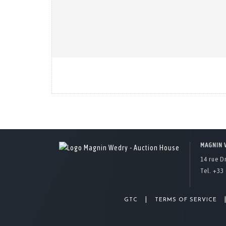
MAGNIN 
14 rue D
Tel. +33 
|
GTC
TERMS OF SERVICE