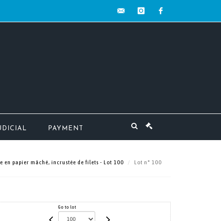
contact@mw-
instagram
facebook
encheres.com
UDICIAL
PAYMENT
 en papier mâché, incrustée de filets - Lot 100
Lot n° 100
Go to lot