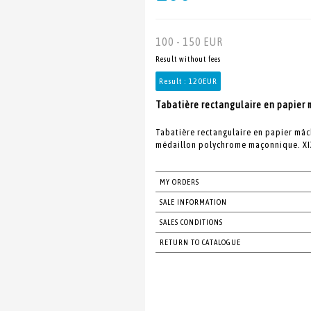
100 - 150 EUR
Result without fees
Result :
120EUR
Tabatière rectangulaire en papier m
Tabatière rectangulaire en papier mâch
médaillon polychrome maçonnique. XIXe
MY ORDERS
SALE INFORMATION
SALES CONDITIONS
RETURN TO CATALOGUE