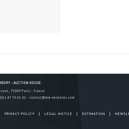
WEDRY – AUCTION HOUSE
rouot, 75009 Paris – France
(0)1 47 70 41 41 –
contact@mw-encheres.com
|
|
|
|
PRIVACY POLICY
LEGAL NOTICE
ESTIMATION
NEWSL