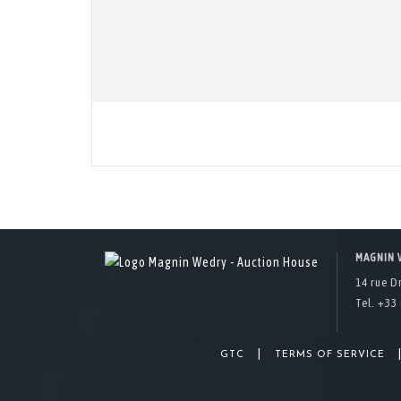
MAGNIN 
14 rue D
Tel. +33 
|
GTC
TERMS OF SERVICE