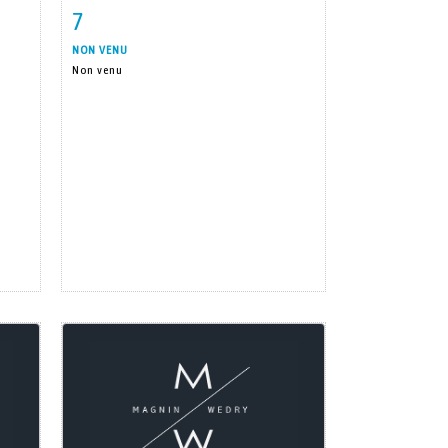
7
m
Item detail
Zoom
NON VENU
Non venu