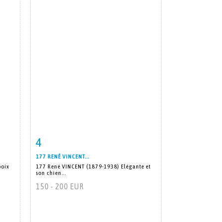
4
m
Item detail
Zoom
177 RENÉ VINCENT...
poix
177 René VINCENT (1879-1938) Elégante et
son chien...
150 - 200 EUR