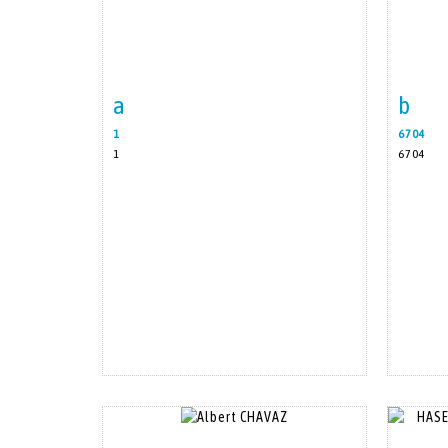
a
b
Item detail
Zoom
Ite
1
6704
1
6704