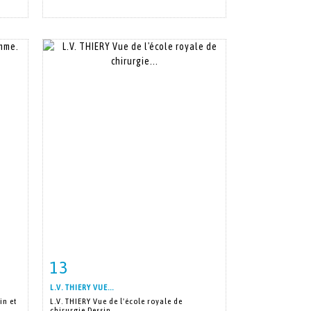
13
m
Item detail
Zoom
L.V. THIERY VUE...
in et
L.V. THIERY Vue de l'école royale de
chirurgie Dessin...