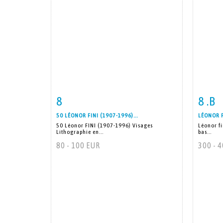
8
8 .B
Item detail
Zoom
Ite
50 LÉONOR FINI (1907-1996)...
LÉONOR F
50 Léonor FINI (1907-1996) Visages
Léonor fi
Lithographie en...
bas...
80 - 100 EUR
300 - 