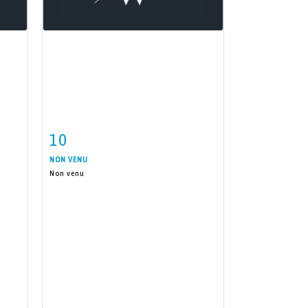
10
m
Item detail
Zoom
NON VENU
Non venu