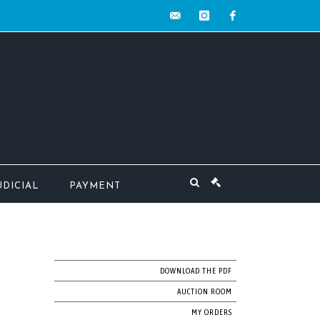
contact@mw-
instagram
facebook
encheres.com
UDICIAL
PAYMENT
DOWNLOAD THE PDF
AUCTION ROOM
MY ORDERS