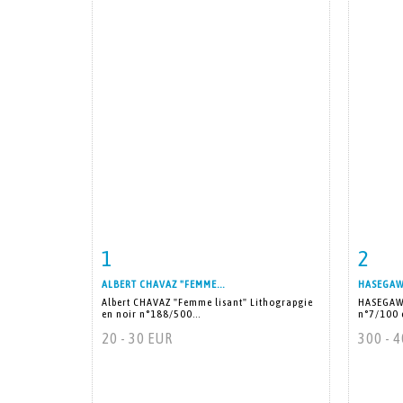
1
2
Item detail
Zoom
Ite
ALBERT CHAVAZ "FEMME...
HASEGAWA
Albert CHAVAZ "Femme lisant" Lithograpgie
HASEGAWA
en noir n°188/500...
n°7/100 e
20 - 30 EUR
300 - 