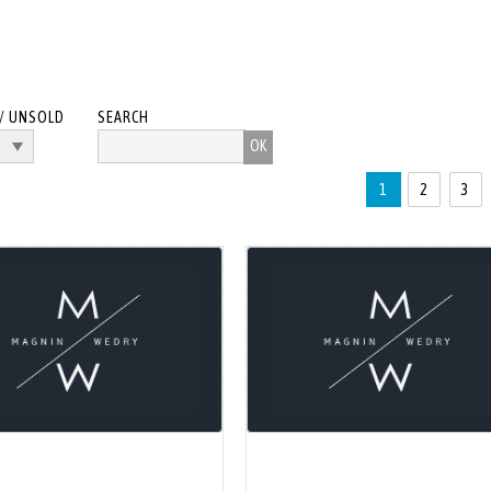
/ UNSOLD
SEARCH
1
2
3