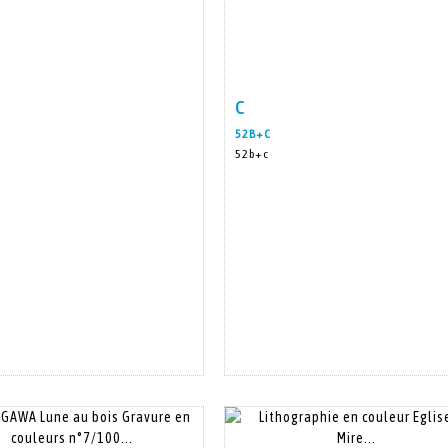
c
m detail
Zoom
Item detail
Zoo
52B+C
52b+c