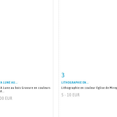
3
m detail
Zoom
Item detail
Zoo
 LUNE AU...
LITHOGRAPHIE EN...
 Lune au bois Gravure en couleurs
Lithographie en couleur Eglise de Mire
t...
5 - 10 EUR
400 EUR