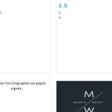
6 .b
m detail
Zoom
Item detail
Zoo
U
6
u
6