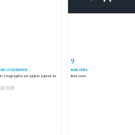
9
m detail
Zoom
Item detail
Zoo
INI LITOGRAPHIE...
NON VENU
ni Litographie sur papier signée en
Non venu
400 EUR