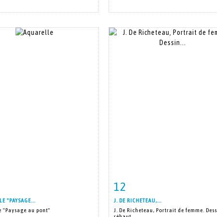
12
m detail
Zoom
Item detail
Zoo
E "PAYSAGE...
J. DE RICHETEAU,...
e "Paysage au pont"
J. De Richeteau, Portrait de femme. Dess
réhaut...