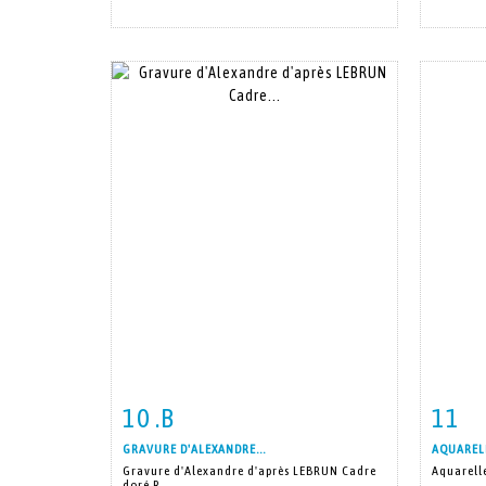
10 .B
11
Item detail
Zoom
Ite
GRAVURE D'ALEXANDRE...
AQUARELL
Gravure d'Alexandre d'après LEBRUN Cadre
Aquarell
doré R...