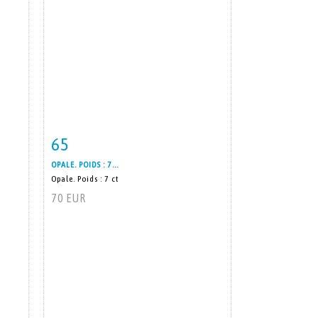
65
m
Item detail
Zoom
OPALE. POIDS : 7...
Opale. Poids : 7 ct
70 EUR