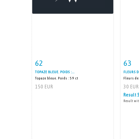
62
63
Item detail
Zoom
Ite
TOPAZE BLEUE. POIDS :...
FLEURS D
Topaze bleue. Poids : 59 ct
Fleurs de
150 EUR
30 EUR
Result
Result wit