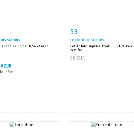
53
m detail
Zoom
Item detail
Zoo
OIS SAPHIRS....
LOT DE HUIT SAPHIRS....
ois saphirs. Poids : 0,54 ct Avec
Lot de huit saphirs. Poids : 0,51 ct Avec
certific...
80 EUR
30 EUR
hout fees