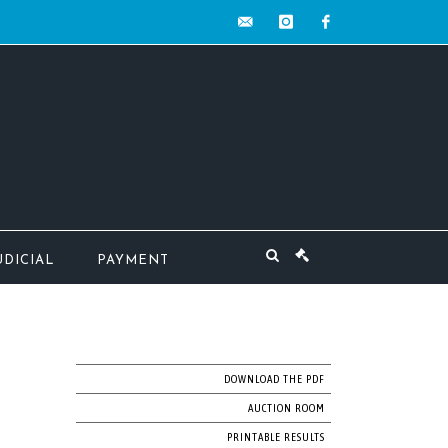
contact@mw-
instagram
facebook
encheres.com
UDICIAL
PAYMENT
DOWNLOAD THE PDF
AUCTION ROOM
PRINTABLE RESULTS