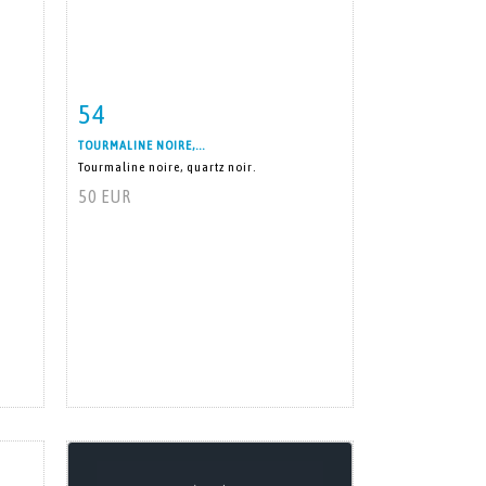
54
m
Item detail
Zoom
TOURMALINE NOIRE,...
Tourmaline noire, quartz noir.
50 EUR