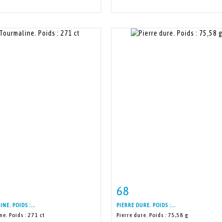
68
m detail
Zoom
Item detail
Zoo
E. POIDS :...
PIERRE DURE. POIDS :...
e. Poids : 271 ct
Pierre dure. Poids : 75,58 g