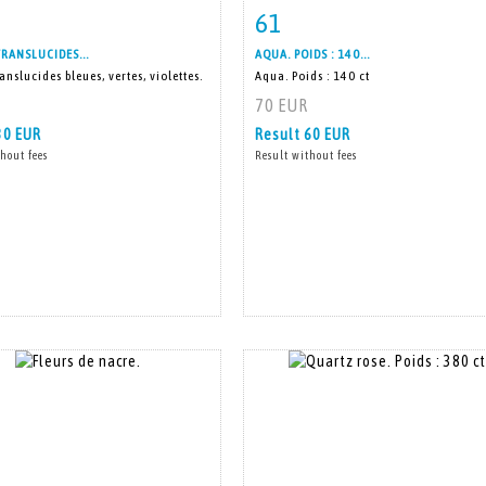
61
m detail
Zoom
Item detail
Zoo
TRANSLUCIDES...
AQUA. POIDS : 140...
ranslucides bleues, vertes, violettes.
Aqua. Poids : 140 ct
70 EUR
30 EUR
Result
60 EUR
hout fees
Result without fees