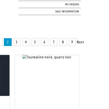
MY ORDERS
SALE INFORMATION
2
3
4
5
6
7
8
9
Next