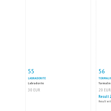
55
56
Item detail
Zoom
Ite
LABRADORITE
TORMALI
Labradorite
Tormalin
30 EUR
20 EUR
Result
Result wit