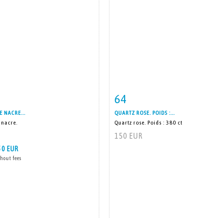
64
m detail
Zoom
Item detail
Zoo
E NACRE...
QUARTZ ROSE. POIDS :...
 nacre.
Quartz rose. Poids : 380 ct
150 EUR
50 EUR
hout fees