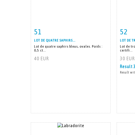
51
52
Item detail
Zoom
Ite
LOT DE QUATRE SAPHIRS...
LOT DE TR
Lot de quatre saphirs bleus, ovales. Poids :
Lot de tr
0,5 ct...
certifi...
40 EUR
30 EUR
Result
Result wit