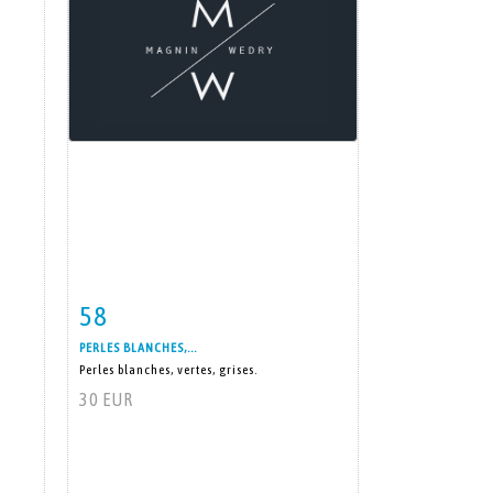
58
m
Item detail
Zoom
PERLES BLANCHES,...
Perles blanches, vertes, grises.
30 EUR