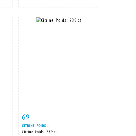
69
m
Item detail
Zoom
CITRINE. POIDS :...
Citrine. Poids : 239 ct