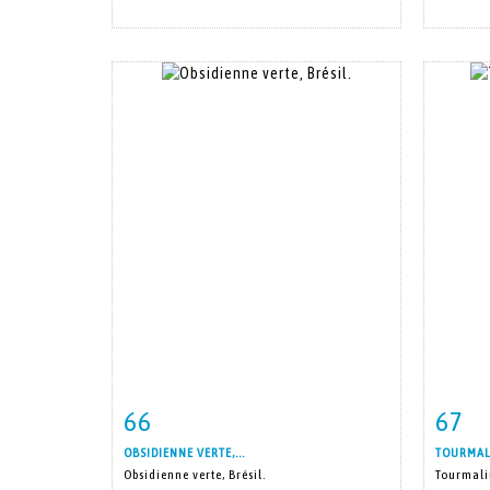
66
67
Item detail
Zoom
Ite
OBSIDIENNE VERTE,...
TOURMALIN
Obsidienne verte, Brésil.
Tourmalin