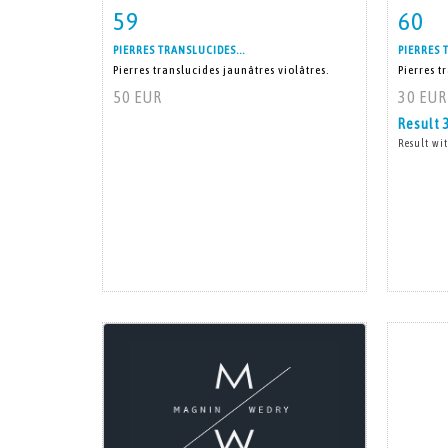
59
60
Item detail
Zoom
Ite
PIERRES TRANSLUCIDES...
PIERRES 
Pierres translucides jaunâtres violâtres.
Pierres t
50 EUR
30 EUR
Result
Result wit