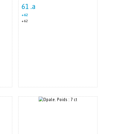
61 .a
m
Item detail
Zoom
+62
+62