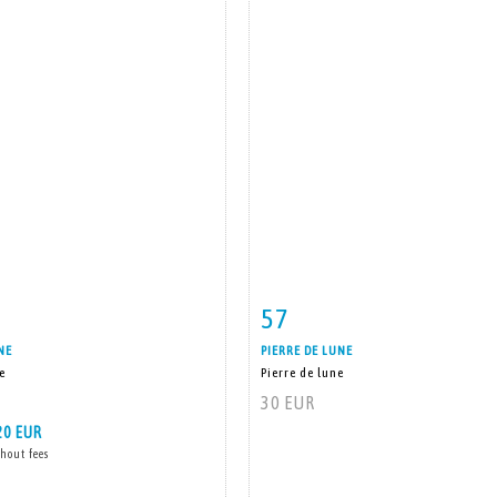
57
m detail
Zoom
Item detail
Zoo
NE
PIERRE DE LUNE
e
Pierre de lune
30 EUR
20 EUR
hout fees