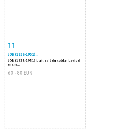
11
Item detail
Zoom
JOB (1838-1951)...
JOB (1838-1951) L attirail du soldat Lavis d
encre...
60 - 80 EUR