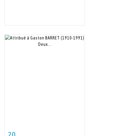
20
Item detail
Zoom