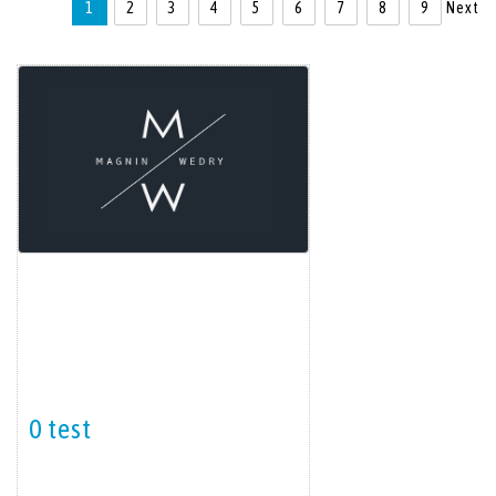
1
2
3
4
5
6
7
8
9
Next
0 test
Item detail
Zoom