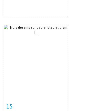
15
Item detail
Zoom