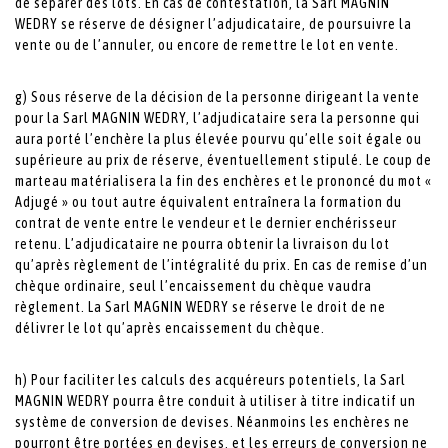
de séparer des lots. En cas de contestation, la Sarl MAGNIN
WEDRY se réserve de désigner l’adjudicataire, de poursuivre la
vente ou de l’annuler, ou encore de remettre le lot en vente.
g) Sous réserve de la décision de la personne dirigeant la vente
pour la Sarl MAGNIN WEDRY, l’adjudicataire sera la personne qui
aura porté l’enchère la plus élevée pourvu qu’elle soit égale ou
supérieure au prix de réserve, éventuellement stipulé. Le coup de
marteau matérialisera la fin des enchères et le prononcé du mot «
Adjugé » ou tout autre équivalent entraînera la formation du
contrat de vente entre le vendeur et le dernier enchérisseur
retenu. L’adjudicataire ne pourra obtenir la livraison du lot
qu’après règlement de l’intégralité du prix. En cas de remise d’un
chèque ordinaire, seul l’encaissement du chèque vaudra
règlement. La Sarl MAGNIN WEDRY se réserve le droit de ne
délivrer le lot qu’après encaissement du chèque.
h) Pour faciliter les calculs des acquéreurs potentiels, la Sarl
MAGNIN WEDRY pourra être conduit à utiliser à titre indicatif un
système de conversion de devises. Néanmoins les enchères ne
pourront être portées en devises, et les erreurs de conversion ne