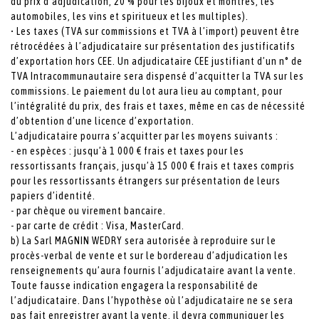
du prix d’adjudication, 20 % pour les bijoux et montres, les
automobiles, les vins et spiritueux et les multiples).
• Les taxes (TVA sur commissions et TVA à l’import) peuvent être
rétrocédées à l’adjudicataire sur présentation des justificatifs
d’exportation hors CEE. Un adjudicataire CEE justifiant d’un n° de
TVA Intracommunautaire sera dispensé d’acquitter la TVA sur les
commissions. Le paiement du lot aura lieu au comptant, pour
l’intégralité du prix, des frais et taxes, même en cas de nécessité
d’obtention d’une licence d’exportation.
L’adjudicataire pourra s’acquitter par les moyens suivants :
- en espèces : jusqu’à 1 000 € frais et taxes pour les
ressortissants français, jusqu’à 15 000 € frais et taxes compris
pour les ressortissants étrangers sur présentation de leurs
papiers d’identité.
- par chèque ou virement bancaire.
- par carte de crédit : Visa, MasterCard.
b) La Sarl MAGNIN WEDRY sera autorisée à reproduire sur le
procès-verbal de vente et sur le bordereau d’adjudication les
renseignements qu’aura fournis l’adjudicataire avant la vente.
Toute fausse indication engagera la responsabilité de
l’adjudicataire. Dans l’hypothèse où l’adjudicataire ne se sera
pas fait enregistrer avant la vente, il devra communiquer les