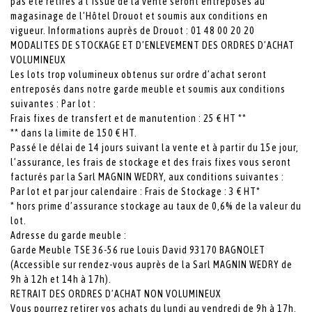
pas été retirés à l’issue de la vente seront entreposés au
magasinage de l’Hôtel Drouot et soumis aux conditions en
vigueur. Informations auprès de Drouot : 01 48 00 20 20
MODALITES DE STOCKAGE ET D’ENLEVEMENT DES ORDRES D’ACHAT
VOLUMINEUX
Les lots trop volumineux obtenus sur ordre d’achat seront
entreposés dans notre garde meuble et soumis aux conditions
suivantes : Par lot :
Frais fixes de transfert et de manutention : 25 € HT **
** dans la limite de 150 € HT.
Passé le délai de 14 jours suivant la vente et à partir du 15e jour,
l’assurance, les frais de stockage et des frais fixes vous seront
facturés par la Sarl MAGNIN WEDRY, aux conditions suivantes :
Par lot et par jour calendaire : Frais de Stockage : 3 € HT*
* hors prime d’assurance stockage au taux de 0,6% de la valeur du
lot.
Adresse du garde meuble :
Garde Meuble TSE 36-56 rue Louis David 93170 BAGNOLET
(Accessible sur rendez-vous auprès de la Sarl MAGNIN WEDRY de
9h à 12h et 14h à 17h).
RETRAIT DES ORDRES D’ACHAT NON VOLUMINEUX
Vous pourrez retirer vos achats du lundi au vendredi de 9h à 17h,