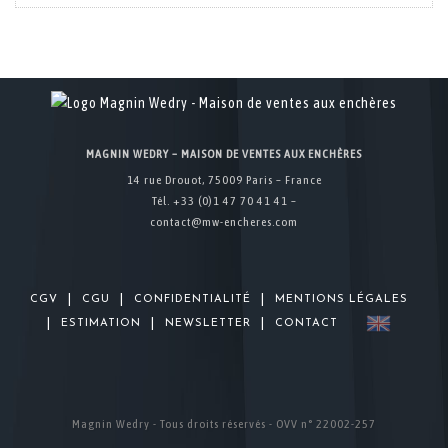
MAGNIN WEDRY – MAISON DE VENTES AUX ENCHÈRES
14 rue Drouot, 75009 Paris – France
Tél. +33 (0)1 47 70 41 41 –
contact@mw-encheres.com
|
|
|
CGV
CGU
CONFIDENTIALITÉ
MENTIONS LÉGALES
|
|
|
ESTIMATION
NEWSLETTER
CONTACT
Magnin Wedry - Tous droits réservés - OVV n° 22002-257