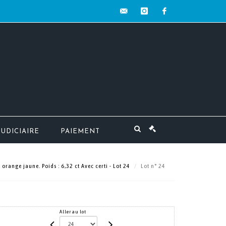
contact@mw-
instagram
facebook
encheres.com
JUDICIAIRE
PAIEMENT
orange jaune. Poids : 6,32 ct Avec certi - Lot 24
Lot n° 24
Aller au lot