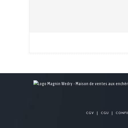
|
|
CGV
CGU
CONFI