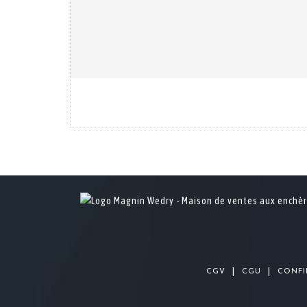
|
|
CGV
CGU
CONFI