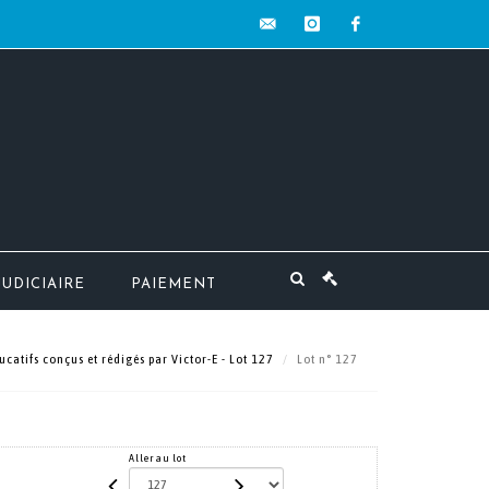
contact@mw-
instagram
facebook
encheres.com
JUDICIAIRE
PAIEMENT
catifs conçus et rédigés par Victor-E - Lot 127
Lot n° 127
Aller au lot