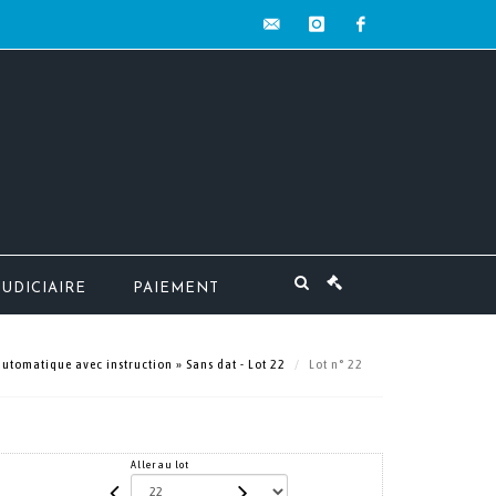
contact@mw-
instagram
facebook
encheres.com
JUDICIAIRE
PAIEMENT
automatique avec instruction » Sans dat - Lot 22
Lot n° 22
Aller au lot