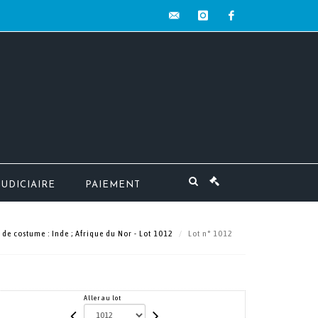
contact@mw-
instagram
facebook
encheres.com
JUDICIAIRE
PAIEMENT
s de costume : Inde ; Afrique du Nor - Lot 1012
Lot n° 1012
Aller au lot