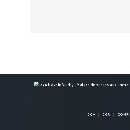
|
|
CGV
CGU
CONFI