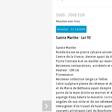
5000 - 7000 EUR
Résultats avec frais
Résultat :
23 162EUR
Sainte Marthe - Lot 93
Sainte Marthe
Ronde-bosse en pierre calcaire anci
Centre de la France, dernier quart du X
Porte l'initiale A et un maillet au rever
Anciennes restaurations, accidents et
Hauteur: 100 cm
Provenance:
Ancienne collection Serge Le Tellier.
Cette sculpture pleine de retenue et d
et de Marie de Béthanie ayant dompté 
porte de la main droite un mortier et d
aspergé d'eau bénite le monstre. Le tr
angulés de son voile et de ses vêteme
témoignent d'un travail de haute qualit
courants artistiques tant du Bourbon