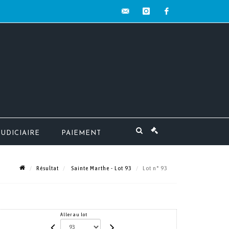
contact@mw-
instagram
facebook
encheres.com
JUDICIAIRE
PAIEMENT
Résultat
Sainte Marthe - Lot 93
Lot n° 93
Aller au lot