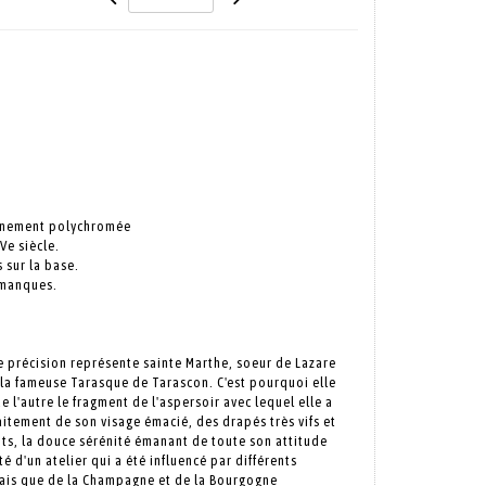
ennement polychromée
Ve siècle.
s sur la base.
 manques.
e précision représente sainte Marthe, soeur de Lazare
la fameuse Tarasque de Tarascon. C'est pourquoi elle
e l'autre le fragment de l'aspersoir avec lequel elle a
aitement de son visage émacié, des drapés très vifs et
nts, la douce sérénité émanant de toute son attitude
é d'un atelier qui a été influencé par différents
nais que de la Champagne et de la Bourgogne