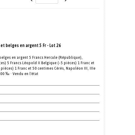
et belges en argent 5 Fr - Lot 26
 belges en argent 5 Francs Hercule (République),
ces) 5 Francs Léopold II Belgique (~5 pièces) 1 Franc et
ièces) 1 Franc et 50 centimes Cérès, Napoléon III, IIIe
900 ‰ · Vendu en l'état