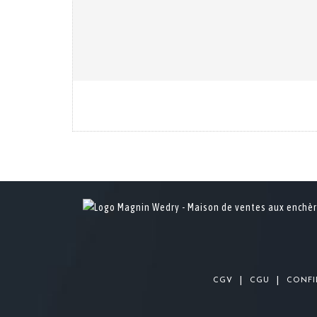
|
|
CGV
CGU
CONFI