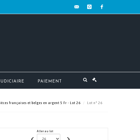
contact@mw-
instagram
facebook
encheres.com
JUDICIAIRE
PAIEMENT
èces françaises et belges en argent 5 Fr - Lot 26
Lot n° 26
Aller au lot