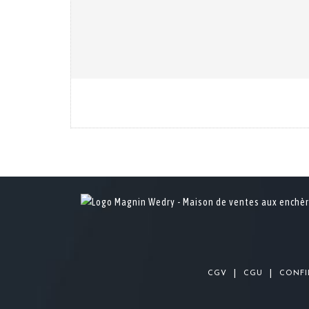
|
|
CGV
CGU
CONFI