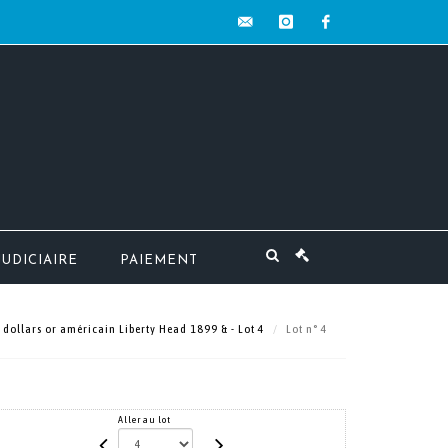
contact@mw-
instagram
facebook
encheres.com
JUDICIAIRE
PAIEMENT
 dollars or américain Liberty Head 1899 & - Lot 4
Lot n° 4
Aller au lot