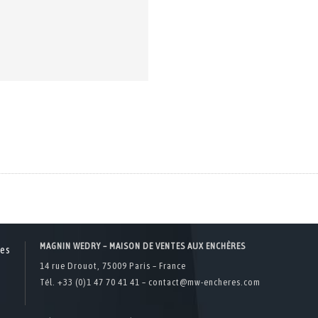
MAGNIN WEDRY – MAISON DE VENTES AUX ENCHÈRES
14 rue Drouot, 75009 Paris – France
Tél. +33 (0)1 47 70 41 41 –
contact@mw-encheres.com