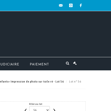
contact@mw-
instagram
facebook
encheres.com
JUDICIAIRE
PAIEMENT
fants» Impression de photo sur toile ré - Lot 56
Lot n° 56
Aller au lot