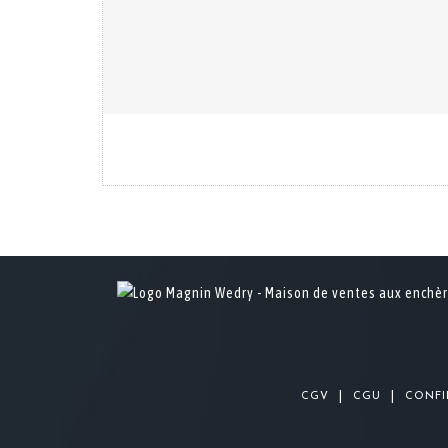
|
|
CGV
CGU
CONFI