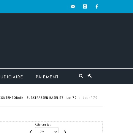
contact@mw-
instagram
facebook
encheres.com
JUDICIAIRE
PAIEMENT
 CONTEMPORAIN - ZURSTRASSEN BASELITZ - Lot 79
Lot n° 79
Aller au lot