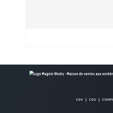
|
|
CGV
CGU
CONFI