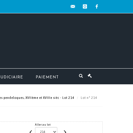
contact@mw-
instagram
facebook
encheres.com
JUDICIAIRE
PAIEMENT
es pendeloques, XVIIème et XVIIIe sièc - Lot 214
Lot n° 214
Aller au lot