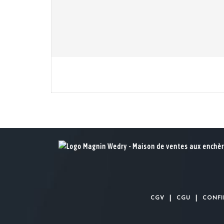
|
|
CGV
CGU
CONFI