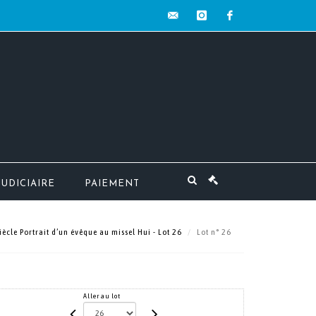
contact@mw-
instagram
facebook
encheres.com
JUDICIAIRE
PAIEMENT
iècle Portrait d’un évêque au missel Hui - Lot 26
Lot n° 26
Aller au lot