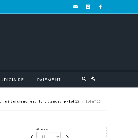
contact@mw-
instagram
facebook
encheres.com
JUDICIAIRE
PAIEMENT
hie à l encre noire sur fond blanc sur p - Lot 15
Lot n° 15
Aller au lot