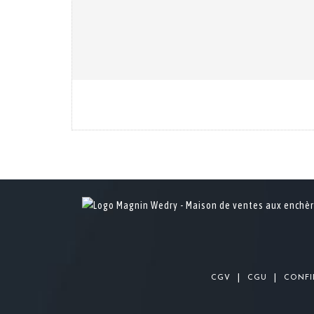
|
|
CGV
CGU
CONFI