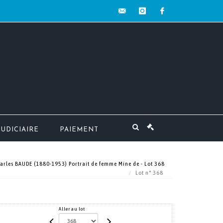
contact@mw-
instagram
facebook
encheres.com
JUDICIAIRE
PAIEMENT
arles BAUDE (1880-1953) Portrait de femme Mine de - Lot 368
Lot n° 368
Aller au lot