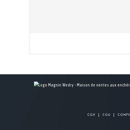
|
|
CGV
CGU
CONFI