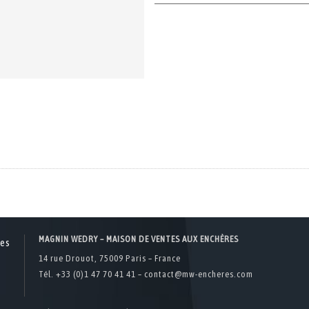
MAGNIN WEDRY – MAISON DE VENTES AUX ENCHÈRES
14 rue Drouot, 75009 Paris – France
Tél. +33 (0)1 47 70 41 41 –
contact@mw-encheres.com