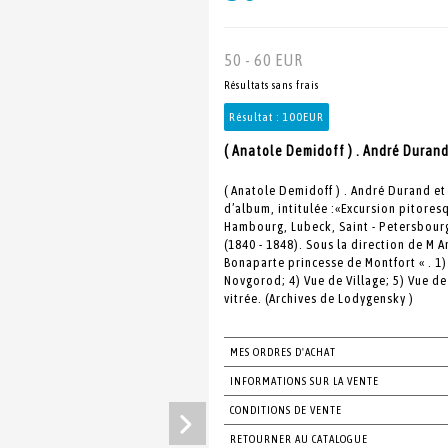
50 - 60 EUR
Résultats sans frais
Résultat :
100EUR
( Anatole Demidoff ) . André Durand
( Anatole Demidoff ) . André Durand et 
d’album, intitulée :«Excursion pitores
Hambourg, Lubeck, Saint - Petersbourg
(1840 - 1848). Sous la direction de M
Bonaparte princesse de Montfort « . 1)
Novgorod; 4) Vue de Village; 5) Vue de
vitrée. (Archives de Lodygensky )
MES ORDRES D'ACHAT
INFORMATIONS SUR LA VENTE
CONDITIONS DE VENTE
RETOURNER AU CATALOGUE