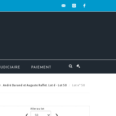
contact@mw-
instagram
facebook
encheres.com
JUDICIAIRE
PAIEMENT
 . André Durand et Auguste Raffet. Lot d - Lot 50
Lot n° 50
Aller au lot