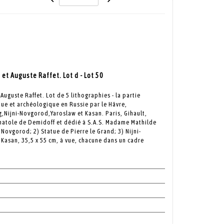
 et Auguste Raffet. Lot d - Lot 50
Auguste Raffet. Lot de 5 lithographies - la partie
que et archéologique en Russie par le Hâvre,
,Nijni-Novgorod,Yaroslaw et Kasan. Paris, Gihault,
 Anatole de Demidoff et dédié à S.A.S. Madame Mathilde
 Novgorod; 2) Statue de Pierre le Grand; 3) Nijni-
 Kasan, 35,5 x 55 cm, à vue, chacune dans un cadre