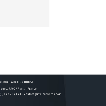
WEDRY – AUCTION HOUSE
rouot, 75009 Paris – France
(0)1 47 70 41 41 –
contact@mw-encheres.com