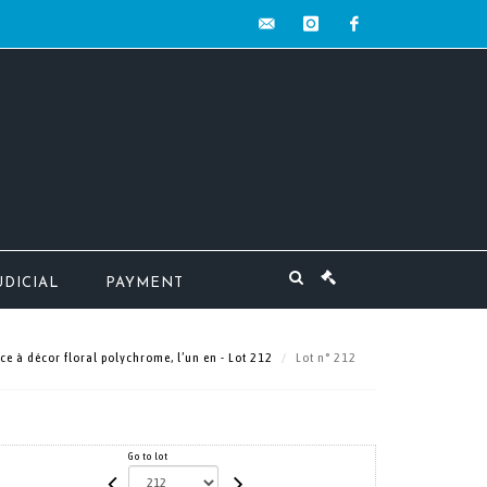
contact@mw-
instagram
facebook
encheres.com
UDICIAL
PAYMENT
ce à décor floral polychrome, l’un en - Lot 212
Lot n° 212
Go to lot