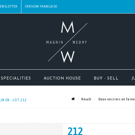
EWSLETTER
SPECIALITIES
AUCTION HOUSE
BUY - SELL
J
Result
Deux encriers en faïen
UN EN - LOT 212
212